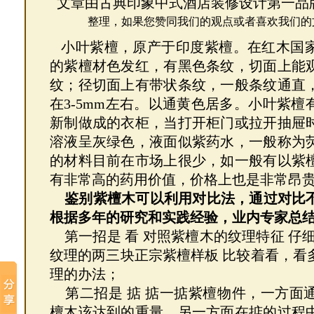
文章由古典印象中式酒店装修设计第一品
整理，如果您赞同
我们的观点或者喜欢我们的
小叶紫檀，原产于印度紫檀。在红木国
的紫檀材色发红，有黑色条纹，切面上能
纹；径切面上有带状条纹，一般条纹通直
在3-5mm左右。以通黄色居多。小叶紫
新制做成的衣柜，当打开柜门或拉开抽屉
溶液呈灰绿色，液面似紫药水，一般称为
的材料目前在市场上很少，如一般有以紫
有非常高的药用价值，价格上也是非常昂
鉴别紫檀木可以利用对比法，通过对比
根据多年的研究和实践经验，业内专家总
第一招是 看 对照紫檀木的纹理特征 仔
纹理的两三块正宗紫檀样板 比较着看，看
理的办法；
第二招是 掂 掂一掂紫檀物件，一方面
檀木该达到的重量，另一方面在掂的过程