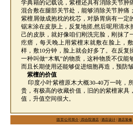
学典籍的记载说，紫檀还具有消除关节肿
混合敷在腿部关节处，能够消除关节肿痛
紫檀屑做成抱枕的枕芯，对肠胃病有一定
锯末涂在皮肤上，反复地搓,然后呢用清水
己的皮肤，就好像咱们刚洗完脸，刚抹了
疙瘩，每天晚上用紫檀末就敷在脸上，敷
样，敷10分钟，脸上就会好多了。在反复
一种叫做“木氧”的物质，这种物质不仅能
而且长期使用还能够促进细胞再造，预防
紫檀的价值
印度小叶紫檀原木大概30-40万一吨，
贵，有极高的收藏价值，旧的的紫檀家具
值，升值空间很大。
|
首页
|
公司简介
|
四合院酒店
|
酒店设计
|
酒店装修