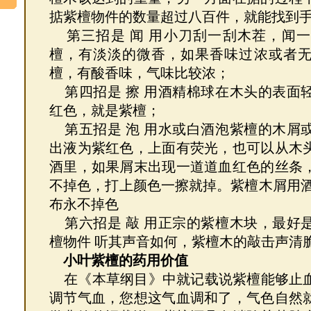
掂紫檀物件的数量超过八百件，就能找到手
第三招是 闻 用小刀刮一刮木茬，闻
檀，有淡淡的微香，如果香味过浓或者
檀，有酸香味，气味比较浓；
第四招是 擦 用酒精棉球在木头的表面
红色，就是紫檀；
第五招是 泡 用水或白酒泡紫檀的木屑
出液为紫红色，上面有荧光，也可以从木
酒里，如果屑末出现一道道血红色的丝条
不掉色，打上颜色一擦就掉。紫檀木屑用酒
布永不掉色
第六招是 敲 用正宗的紫檀木块，最好
檀物件 听其声音如何，紫檀木的敲击声清
小叶紫檀的药用价值
在《本草纲目》中就记载说紫檀能够止
调节气血，您想这气血调和了，气色自然