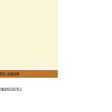
意见
|
近期招聘
P备09021307号-5