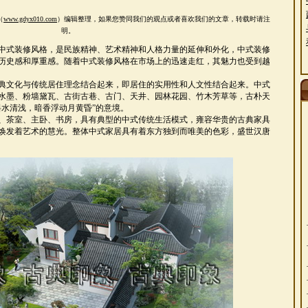
（
www.gdyx010.com
）编辑整理，如果您赞同
我们的观点或者喜欢我们的文章，转载时请注
明。
中式装修风格，是民族精神、艺术精神和人格力量的延伸和外化，中式装修
历史感和厚重感。随着中式装修风格在市场上的迅速走红，其魅力也受到越
典文化与传统居住理念结合起来，即居住的实用性和人文性结合起来。中式
水墨、粉墙黛瓦、古街古巷、古门、天井、园林花园、竹木芳草等，古朴天
斜水清浅，暗香浮动月黄昏”的意境。
、茶室、主卧、书房，具有典型的中式传统生活模式，雍容华贵的古典家具
焕发着艺术的慧光。整体中式家居具有着东方独到而唯美的色彩，盛世汉唐