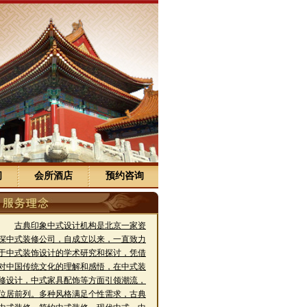
间
会所酒店
预约咨询
古典印象中式设计机构是北京一家资
深中式装修公司，自成立以来，一直致力
于中式装饰设计的学术研究和探讨，凭借
对中国传统文化的理解和感悟，在中式装
修设计，中式家具配饰等方面引领潮流，
位居前列。多种风格满足个性需求，古典