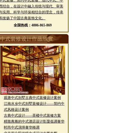
中式装修、简约中式装修、现代中式、中
西结合，在设计中融入传统与现代、审美
与实用、科学与环保相结合的理念，传承
和发扬了中国古典装饰文化。
全国热线：4006-865-869
·
观唐中式别墅古典中式装修设计案例
江南水乡中式别墅装修设计——简约中
·
式风格设计案例
·
古典中式设计——茶楼中式装修方案
·
精致典雅的中式酒店设计彰显低调奢华
·
时尚中式演绎奢华格调