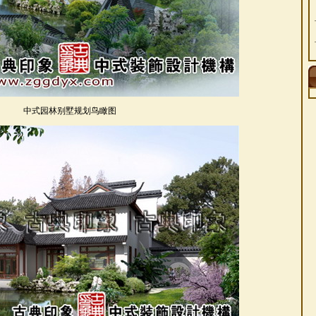
中式园林别墅规划鸟瞰图