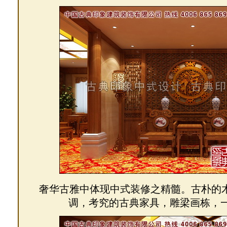
奢华古雅中体现中式装修之精髓。古朴的
调，考究的古典家具，雕梁画栋，