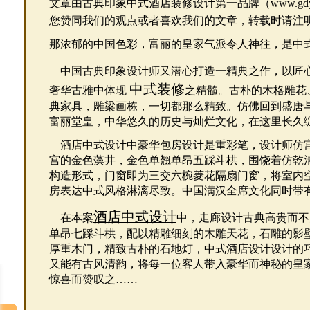
文章由古典印象中式酒店装修设计第一品牌（
www.gd
您赞同
我们的观点或者喜欢我们的文章，转载时请注
那浓郁的中国色彩，富丽的皇家气派令人神往，是中
中国古典印象设计师又潜心打造一精典之作，以匠
中式装修
奢华古雅中体现
之精髓。古朴的木格雕花
典家具，雕梁画栋，一切都那么精致。仿佛回到盛唐
富丽堂皇，中华悠久的历史与灿烂文化，在这里长久
酒店中式设计中豪华包房设计是重彩笔，设计师仿
宫的金色藻井，金色单翘单昂五踩斗栱，围饶着仿乾
构造形式，门窗即为三交六椀菱花隔扇门窗，将室内
房表达中式风格淋漓尽致。中国满汉全席文化同时带
酒店中式设计
在本案
中，走廊设计古典高贵而不
单昂七踩斗栱，配以精雕细刻的木雕天花，石雕的影
厚重木门，精致古朴的石地灯，中式酒店设计设计的
又能有古风清韵，将每一位客人带入豪华而神秘的皇
惊喜而赞叹之……