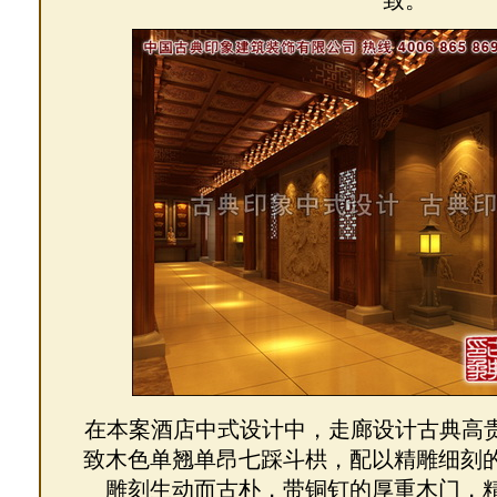
致。
在本案酒店中式设计中，走廊设计古典高
致木色单翘单昂七踩斗栱，配以精雕细刻
雕刻生动而古朴，带铜钉的厚重木门，