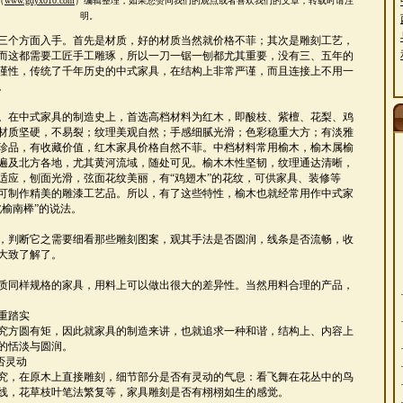
（
www.gdyx010.com
）编辑整理，如果您赞同
我们的观点或者喜欢我们的文章，转载时请注
明。
三个方面入手。首先是材质，好的材质当然就价格不菲；其次是雕刻工艺，
而这都需要工匠手工雕琢，所以一刀一锯一刨都尤其重要，没有三、五年的
谨性，传统了千年历史的中式家具，在结构上非常严谨，而且连接上不用一
。
。在中式家具的制造史上，首选高档材料为红木，即酸枝、紫檀、花梨、鸡
材质坚硬，不易裂；纹理美观自然；手感细腻光滑；色彩稳重大方；有淡雅
珍品，有收藏价值，红木家具价格自然不菲。中档材料常用榆木，榆木属榆
遍及北方各地，尤其黄河流域，随处可见。榆木木性坚韧，纹理通达清晰，
适应，刨面光滑，弦面花纹美丽，有“鸡翅木”的花纹，可供家具、装修等
可制作精美的雕漆工艺品。所以，有了这些特性，榆木也就经常用作中式家
榆南榉”的说法。
，判断它之需要细看那些雕刻图案，观其手法是否圆润，线条是否流畅，收
大致了解了。
质同样规格的家具，用料上可以做出很大的差异性。当然用料合理的产品，
重踏实
究方圆有矩，因此就家具的制造来讲，也就追求一种和谐，结构上、内容上
的恬淡与圆润。
否灵动
究，在原木上直接雕刻，细节部分是否有灵动的气息：看飞舞在花丛中的鸟
线，花草枝叶笔法繁复等，家具雕刻是否有栩栩如生的感觉。