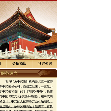
间
会所酒店
预约咨询
古典印象中式设计机构是北京一家资
深中式装修公司，自成立以来，一直致力
于中式装饰设计的学术研究和探讨，凭借
对中国传统文化的理解和感悟，在中式装
修设计，中式家具配饰等方面引领潮流，
位居前列。多种风格满足个性需求，古典