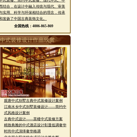
中式装修、简约中式装修、现代中式、中
西结合，在设计中融入传统与现代、审美
与实用、科学与环保相结合的理念，传承
和发扬了中国古典装饰文化。
全国热线：4006-865-869
·
观唐中式别墅古典中式装修设计案例
江南水乡中式别墅装修设计——简约中
·
式风格设计案例
·
古典中式设计——茶楼中式装修方案
·
精致典雅的中式酒店设计彰显低调奢华
·
时尚中式演绎奢华格调