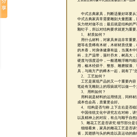
文章由古典印象中式酒店装修设计第一品牌
中式古典家具，判断适量好坏要从
中式古典家具常需要雕刻大量图案，
实力绝对做不出；最后就是结构的严
颗钉子，所以对结构要求就更为重要
1、 材质如何？
用什么材料，对家具来说非常重要
翅等名贵稀有木材，木材材质优量，
的木香，对身体健康有益，当属木中
科，主产温带，落叶乔木，树高大，
硬度与强度适中，一般透雕浮雕均能
用，榆木经烘干、整形、雕磨髹漆、
具，与南方产的榉木一起，就有了“北
2、 工艺如何？
工艺是展现产品的又一个重要内容
笔处有无雕刻上的瑕疵就可以做一个
3、 用料如何？
用料就是材料的运用情况，同样材
成本也会高，质量更会好。
4、 结构是否匀称 上下左右是否稳
中国传统文化中讲究左右对称，讲
以及精神上的对应，有点与顺乎自然
5、雕花工艺是否讲究 细节部分是
细细看来，家具的雕花工艺是否讲
雀，其翅膀与头的构造以及运动的曲